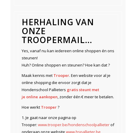
HERHALING VAN
ONZE
TROOPERMAIL…
Yes, vanaf nu kan iedereen online shoppen én ons
steunen!
Huh? Online shoppen en steunen? Hoe kan dat ?
Maak kennis met
Trooper
. Een website voor al je
online shopping die ervoor zorgt dat je
Hondenschool Pallieters
gratis steunt met
je online aankopen
, zonder één € meer te betalen.
Hoe werkt
Trooper
?
1. Je gaat naar onze pagina op
Trooper:
www.trooper.be/hondenschoolpallieter
of
onderaan onze website
www.hspallieter.be