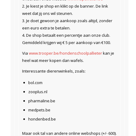
2. Je kiest je shop en klikt op de banner. De link
weet dat jij ons wil steunen.
3. Je doet gewoon je aankoop zoals altijd, zonder
een euro extra te betalen.
4. De shop betaalt een percentje aan onze club.
Gemiddeld krijgen wij € 5 per aankoop van €100.
Via
www.trooper.be/hondenschoolpallieter
kan je
heel wat meer kopen dan wafels.
Interessante dierenwinkels, zoals:
bol.com
zooplus.nl
pharmaline.be
medpets.be
hondenbed.be
Maar ook tal van andere online webshops (+/- 600).