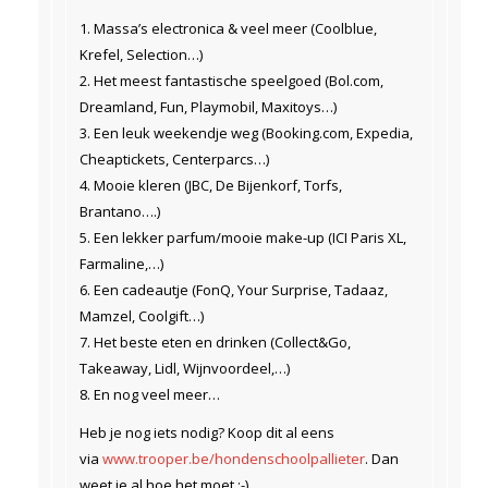
1. Massa’s electronica & veel meer (Coolblue,
Krefel, Selection…)
2. Het meest fantastische speelgoed (Bol.com,
Dreamland, Fun, Playmobil, Maxitoys…)
3. Een leuk weekendje weg (Booking.com, Expedia,
Cheaptickets, Centerparcs…)
4. Mooie kleren (JBC, De Bijenkorf, Torfs,
Brantano….)
5. Een lekker parfum/mooie make-up (ICI Paris XL,
Farmaline,…)
6. Een cadeautje (FonQ, Your Surprise, Tadaaz,
Mamzel, Coolgift…)
7. Het beste eten en drinken (Collect&Go,
Takeaway, Lidl, Wijnvoordeel,…)
8. En nog veel meer…
Heb je nog iets nodig? Koop dit al eens
via
www.trooper.be/hondenschoolpallieter
. Dan
weet je al hoe het moet ;-).