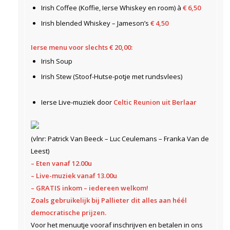
Irish Coffee (Koffie, Ierse Whiskey en room) à
€ 6,50
Irish blended Whiskey – Jameson’s
€ 4,50
Ierse menu voor slechts € 20,00:
Irish Soup
Irish Stew (Stoof-Hutse-potje met rundsvlees)
Ierse Live-muziek door
Celtic Reunion uit Berlaar
(vlnr: Patrick Van Beeck – Luc Ceulemans – Franka Van de
Leest)
– Eten vanaf 12.00u
– Live-muziek vanaf 13.00u
– GRATIS inkom – iedereen welkom!
Zoals gebruikelijk bij Pallieter dit alles aan héél
democratische prijzen.
Voor het menuutje vooraf inschrijven en betalen in ons