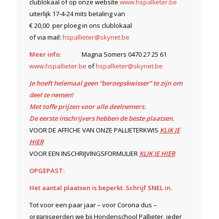
clublokaal of op onze website
www.hspallieter.be
uiterlijk 17-4-24 mits betaling van
€ 20,00 per ploeg in ons clublokaal
of via mail:
hspallieter@skynet.be
Meer info:
Magna Somers 0470 27 25 61
www.hspallieter.be
of
hspallieter@skynet.be
Je hoeft helemaal geen “beroepskwisser” te zijn om
deel te nemen!
Met toffe prijzen voor alle deelnemers.
De eerste inschrijvers hebben de beste plaatsen.
VOOR DE AFFICHE VAN ONZE PALLIETERKWIS
KLIK JE
HIER
VOOR EEN INSCHRIJVINGSFORMULIER
KLIK JE HIER
OPGEPAST:
Het aantal plaatsen is beperkt. Schrijf SNEL in.
Tot voor een paar jaar – voor Corona dus –
organiseerden we bij Hondenschool Pallieter, ieder