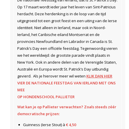
De nationale feestdag van Ierland, dat is St. Patrick’s Day.
Op 17 maart wordt ieder jaar het leven van Sint-Patricius
herdacht. Deze herdenking is in de loop van de tijd
uitgegroeid tot een groot feest en een uiting van de Ierse
identiteit. Niet alleen in Ierland, maar ook in Noord-
Ierland, het Caribische eiland Montserrat en de
provincies Newfoundland en Labrador in Canada is St.
Patrick’s Day een officiële feestdag. Tegenwoordig vieren
we het wereldwijd: de grootste parade vindt plaats in
New York. Ook in andere delen van de Verenigde Staten,
Australië en Europa wordt St. Patrick’s Day uitbundig
gevierd. Als je hierover meer wil weten
KLIK DAN HIER
VIER DE NATIONALE FEESTDAG VAN IERLAND MET ONS
MEE
OP HONDENSCHOOL PALLIETER
Wat kan je op Pallieter verwachten? Zoals steeds zéér
democratische prijzen:
Guinness (Ierse Stout) à
€ 4,50