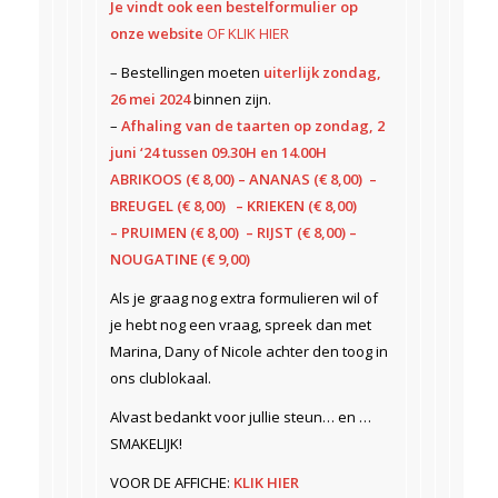
Je vindt ook een bestelformulier op
onze website
OF KLIK HIER
– Bestellingen moeten
uiterlijk zondag,
26 mei 2024
binnen zijn.
–
Afhaling van de taarten op zondag, 2
juni ‘24 tussen 09.30H en 14.00H
ABRIKOOS (€ 8,00) – ANANAS (€ 8,00) –
BREUGEL (€ 8,00) – KRIEKEN (€ 8,00)
– PRUIMEN (€ 8,00) – RIJST (€ 8,00) –
NOUGATINE (€ 9,00)
Als je graag nog extra formulieren wil of
je hebt nog een vraag, spreek dan met
Marina, Dany of Nicole achter den toog in
ons clublokaal.
Alvast bedankt voor jullie steun… en …
SMAKELIJK!
VOOR DE AFFICHE:
KLIK HIER