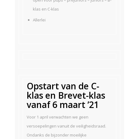
open voor pups – préjuniors – juniors – B-
klas en C-klas
Allerlei
Opstart van de C-
klas en Brevet-klas
vanaf 6 maart ’21
Voor 1 april verwachten we geen
versoepelingen vanuit de veiligheidsraad.
Ondanks de bijzonder moeilijke