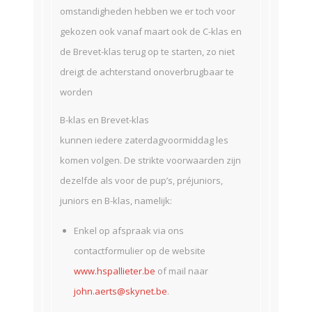
omstandigheden hebben we er toch voor
gekozen ook vanaf maart ook de C-klas en
de Brevet-klas terug op te starten, zo niet
dreigt de achterstand onoverbrugbaar te
worden
B-klas en Brevet-klas
kunnen iedere zaterdagvoormiddag les
komen volgen. De strikte voorwaarden zijn
dezelfde als voor de pup’s, préjuniors,
juniors en B-klas, namelijk:
Enkel op afspraak via ons
contactformulier op de website
www.hspallieter.be
of mail naar
john.aerts@skynet.be
.