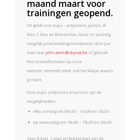
maand maart voor
trainingen geopend.
Dit geldt voor pups – préjuniors, juniors, B-
klas, C-klas en Brevet-klas: Stuur zo spoedig
mogelijk jouw boekingsvoorkeuren door per
mail naar
john.aerts@skynet.be
of gebruik
het contactformulier op onze
website. Vermeld zeker ook het klasje waarin
je traint.
Voor pups, préjuniors en juniors zijn de
mogelijkheden:
elke zondag om 09u30 – 10u00 en 10u30
op woensdag om 19u00 – 19u30 en 20u00
Voor B-klas, C-klas en Brevet-klas zijn de