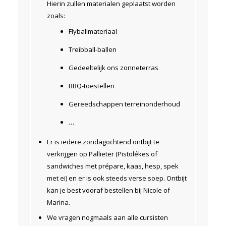
Hierin zullen materialen geplaatst worden
zoals:
Flyballmateriaal
Treibball-ballen
Gedeeltelijk ons zonneterras
BBQ-toestellen
Gereedschappen terreinonderhoud
…
Er is iedere zondagochtend ontbijt te
verkrijgen op Pallieter (Pistolékes of
sandwiches met prépare, kaas, hesp, spek
met ei) en er is ook steeds verse soep. Ontbijt
kan je best vooraf bestellen bij Nicole of
Marina.
We vragen nogmaals aan alle cursisten