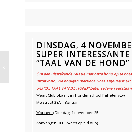
DINSDAG, 4 NOVEMBER
SUPER-INTERESSANTE
Nieuwsbrief
“TAAL VAN DE HOND”
Hondenschool
Om een uitstekende relatie met onze hond op te bou
Pallieter
infoavond. We nodigen hiervoor Nora Figoureux uit. 
oktober ’25
ons “DE TAAL VAN DE HOND” beter te leren verstaan
Waar
: Clublokaal van Hondenschool Pallieter vzw
Meistraat 28A – Berlaar
Wanneer
: Dinsdag, 4 november ’25
Aanvang
:19.30u (wees op tijd aub)