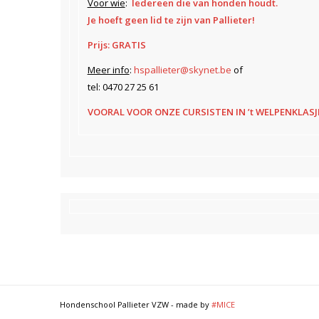
Voor wie
:
Iedereen die van honden houdt.
Je hoeft geen lid te zijn van Pallieter!
Prijs: GRATIS
Meer info
:
hspallieter@skynet.be
of
tel: 0470 27 25 61
VOORAL VOOR ONZE CURSISTEN IN ’t WELPENKLASJE
Hondenschool Pallieter VZW - made by
#MICE