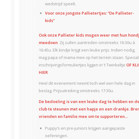
wedstrijd speelt.
Voor onze jongste Pallietertjes: “De Pallieter-
kids”
Ook onze Pallieter kids mogen weer met hun hond
meedoen
. Zij zullen aantreden omstreeks 16:30u à
16:45u. Elk kindje krijgt een leuke prijs. Indien nodig,
mag papa of mama mee op het terrein staan. Specia
inschrijvingsformuliertjes liggen in ’t Twinkeltje
OF KLI
HIER
.
Heel dit evenement neemt toch wel een hele dag in
beslag. Prijsuitreiking omstreeks 17:30u.
De bedoeling is van een leuke dag te hebben en d
club te steunen met een hapje en een drankje. Bre
vrienden en familie mee om te supporteren…
Puppy’s en pre-juniors krijgen aangepaste
oefeningen.