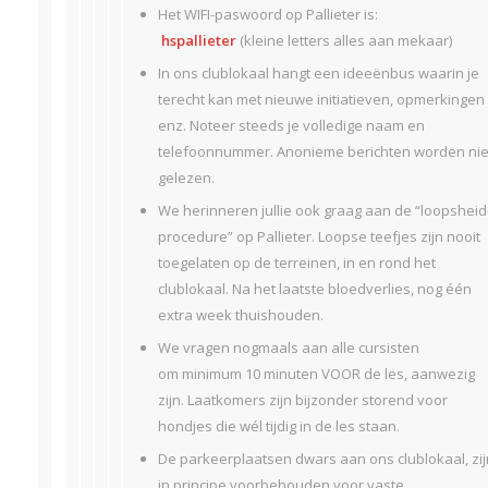
Het WIFI-paswoord op Pallieter is:
hspallieter
(kleine letters alles aan mekaar)
In ons clublokaal hangt een ideeënbus waarin je
terecht kan met nieuwe initiatieven, opmerkingen
enz. Noteer steeds je volledige naam en
telefoonnummer. Anonieme berichten worden nie
gelezen.
We herinneren jullie ook graag aan de “loopsheid
procedure” op Pallieter. Loopse teefjes zijn nooit
toegelaten op de terreinen, in en rond het
clublokaal. Na het laatste bloedverlies, nog één
extra week thuishouden.
We vragen nogmaals aan alle cursisten
om minimum 10 minuten VOOR de les, aanwezig
zijn. Laatkomers zijn bijzonder storend voor
hondjes die wél tijdig in de les staan.
De parkeerplaatsen dwars aan ons clublokaal, zij
in principe voorbehouden voor vaste