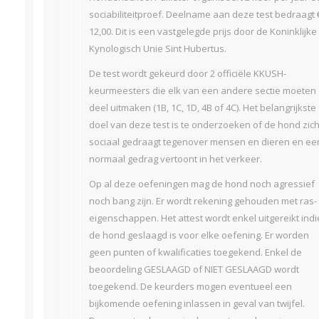
sociabiliteitproef. Deelname aan deze test bedraagt 
12,00. Dit is een vastgelegde prijs door de Koninklijke
Kynologisch Unie Sint Hubertus.
De test wordt gekeurd door 2 officiële KKUSH-
keurmeesters die elk van een andere sectie moeten
deel uitmaken (1B, 1C, 1D, 4B of 4C). Het belangrijkste
doel van deze test is te onderzoeken of de hond zic
sociaal gedraagt tegenover mensen en dieren en ee
normaal gedrag vertoont in het verkeer.
Op al deze oefeningen mag de hond noch agressief
noch bang zijn. Er wordt rekening gehouden met ras-
eigenschappen. Het attest wordt enkel uitgereikt ind
de hond geslaagd is voor elke oefening. Er worden
geen punten of kwalificaties toegekend. Enkel de
beoordeling GESLAAGD of NIET GESLAAGD wordt
toegekend. De keurders mogen eventueel een
bijkomende oefening inlassen in geval van twijfel.