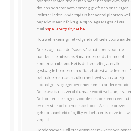
hondenscholen deelnemen maar het spreekt voor zi
dat ons secretariaat voorrang geeft aan onze eigen
Pallieter-leden. Anderzijds is het aantal plaatsen wel
beperkt. Meer info krijg je bij collega Magna of via
mail
hspallieter@skynet.be
Hou wel rekening met volgende officiële voorwaarde
Deze zogenaamde “sostest” staat open voor alle
honden, die minstens 9 maanden oud zijn, met of
zonder stamboom. Het is de bedoeling aan alle
geslaagde honden een officieel attest af te leveren. 
behaalde resultaten zullen het bewijs zijn van zijn
sociaal gedrag tegenover mensen en andere honden
Deze test is niet verplicht maar wordt wel aangerade
De honden die slagen voor de test bekomen een atte
en een stempel op hun stamboom. Als je je brevet
gehoorzaamheid of agility wil behalen is deze test we
verplicht.
Hondenschool Pallieter organiseert 2 keer per jaar e