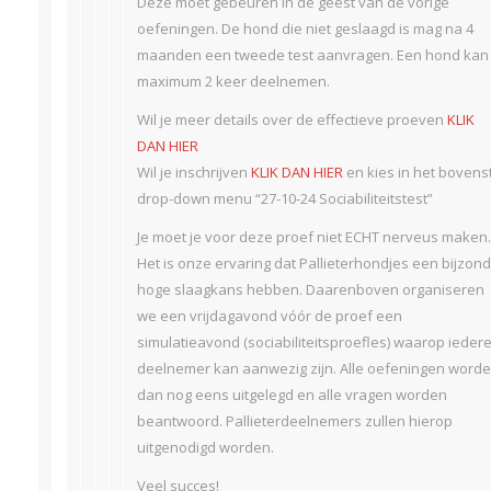
Deze moet gebeuren in de geest van de vorige
oefeningen. De hond die niet geslaagd is mag na 4
maanden een tweede test aanvragen. Een hond kan
maximum 2 keer deelnemen.
Wil je meer details over de effectieve proeven
KLIK
DAN HIER
Wil je inschrijven
KLIK DAN HIER
en kies in het bovens
drop-down menu “27-10-24 Sociabiliteitstest”
Je moet je voor deze proef niet ECHT nerveus maken.
Het is onze ervaring dat Pallieterhondjes een bijzon
hoge slaagkans hebben. Daarenboven organiseren
we een vrijdagavond vóór de proef een
simulatieavond (sociabiliteitsproefles) waarop ieder
deelnemer kan aanwezig zijn. Alle oefeningen word
dan nog eens uitgelegd en alle vragen worden
beantwoord. Pallieterdeelnemers zullen hierop
uitgenodigd worden.
Veel succes!