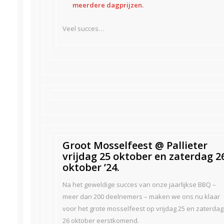
meerdere dagprijzen.
Veel succes…
Groot Mosselfeest @ Pallieter
vrijdag 25 oktober en zaterdag 2
oktober ’24.
Na het geweldige succes van onze jaarlijkse BBQ –
meer dan 200 deelnemers – maken we ons nu klaar
voor het grote mosselfeest op vrijdag 25 en zaterdag
26 oktober eerstkomend.