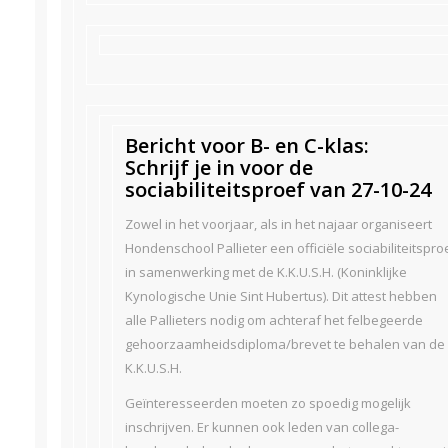
Bericht voor B- en C-klas:
Schrijf je in voor de
sociabiliteitsproef van 27-10-24
Zowel in het voorjaar, als in het najaar organiseert
Hondenschool Pallieter een officiële sociabiliteitspro
in samenwerking met de K.K.U.S.H. (Koninklijke
Kynologische Unie Sint Hubertus). Dit attest hebben
alle Pallieters nodig om achteraf het felbegeerde
gehoorzaamheidsdiploma/brevet te behalen van de
K.K.U.S.H.
Geïnteresseerden moeten zo spoedig mogelijk
inschrijven. Er kunnen ook leden van collega-