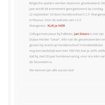
Belgische spelers worden daarvoor geselecteerd. Dit
jaar wordt dit evenement georganiseerd op zondag
22 september ’24 door Hondenschool C.C.F. Wangeni
in Fleurus. Voor de website van C.C.F.
Wangenies:
KLIK je HIER
Collega-instructeur bij Pallieter,
Jan Steurs
is met zijn
Duitse Herder “Umar”, één van de geselecteerden e
gezien hij recent op Hondenschool ’t Hondenklikske
nog een wedstrijd won met 100/100, kan je zelfs stell
dat hij, met 20 jaar hondenervaring, voor ons één va
de favorieten is.
We wensen Jan alle succes toe!