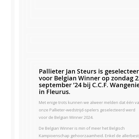
Pallieter Jan Steurs is geselectee
voor Belgian Winner op zondag 2
september ’24 bij C.C.F. Wangeni
in Fleurus.
Met enige trots kunnen we alweer melden dat één v
onze Pallieter-wedstrijd-spelers geselecteerd werd
voor de Belgian Winner 2024.
De Belgian Winner is min of meer het Belgisch
Kampioenschap gehoorzaamheid. Enkel de allerbest