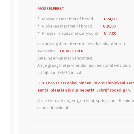
MOSSELFEEST
* Mosselen met friet of brood
€ 24,00
* Ribbekes met friet of brood
€ 20,00
* Kindjes: frietjes met curryworst
€ 7,00
Inschrijvingsformulieren in ons clublokaal en in ‘t
Twinkeltje…
OF KLIK HIER
Betaling enkel met bancontact.
Als je graag met je vrienden aan één tafel wil zitten,
schrijf dan SAMEN in aub.
OPGEPAST: ’t Is enkel binnen, in ons clublokaal. Het
aantal plaatsen is dus beperkt. Schrijf spoedig in.
Als je hierover nog vragen hebt, spring dan effe binn
in ons clublokaal.