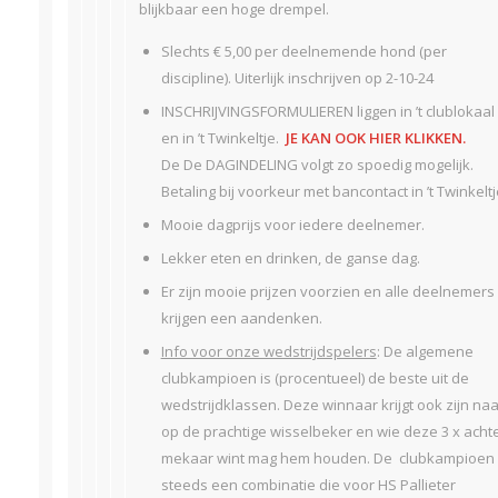
blijkbaar een hoge drempel.
Slechts € 5,00 per deelnemende hond (per
discipline). Uiterlijk inschrijven op 2-10-24
INSCHRIJVINGSFORMULIEREN liggen in ’t clublokaal
en in ’t Twinkeltje.
JE KAN OOK HIER KLIKKEN.
De De DAGINDELING volgt zo spoedig mogelijk.
Betaling bij voorkeur met bancontact in ’t Twinkeltj
Mooie dagprijs voor iedere deelnemer.
Lekker eten en drinken, de ganse dag.
Er zijn mooie prijzen voorzien en alle deelnemers
krijgen een aandenken.
Info voor onze wedstrijdspelers
: De algemene
clubkampioen is (procentueel) de beste uit de
wedstrijdklassen. Deze winnaar krijgt ook zijn na
op de prachtige wisselbeker en wie deze 3 x acht
mekaar wint mag hem houden. De clubkampioen 
steeds een combinatie die voor HS Pallieter