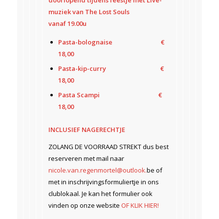
doorlopend tijdens feestje met Live-
muziek van The Lost Souls
vanaf 19.00u
Pasta-bolognaise €
18,00
Pasta-kip-curry €
18,00
Pasta Scampi €
18,00
INCLUSIEF NAGERECHTJE
ZOLANG DE VOORRAAD STREKT dus best
reserveren met mail naar
nicole.van.regenmortel@outlook.
be of
met in inschrijvingsformuliertje in ons
clublokaal. Je kan het formulier ook
vinden op onze website
OF KLIK HIER!