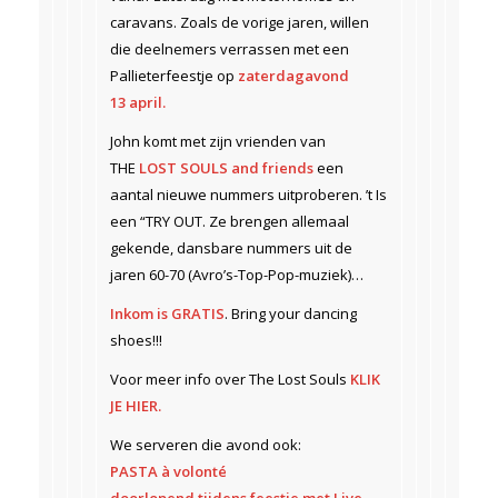
caravans. Zoals de vorige jaren, willen
die deelnemers verrassen met een
Pallieterfeestje op
zaterdagavond
13 april.
John komt met zijn vrienden van
THE
LOST SOULS and friends
een
aantal nieuwe nummers uitproberen. ’t Is
een “TRY OUT. Ze brengen allemaal
gekende, dansbare nummers uit de
jaren 60-70 (Avro’s-Top-Pop-muziek)…
Inkom is GRATIS
. Bring your dancing
shoes!!!
Voor meer info over The Lost Souls
KLIK
JE HIER.
We serveren die avond ook:
PASTA à volonté