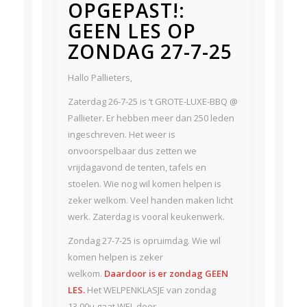
OPGEPAST!:
GEEN LES OP
ZONDAG 27-7-25
Hallo Pallieters,
Zaterdag 26-7-25 is ’t GROTE-LUXE-BBQ @
Pallieter. Er hebben meer dan 250 leden
ingeschreven. Het weer is
onvoorspelbaar dus zetten we
vrijdagavond de tenten, tafels en
stoelen. Wie nog wil komen helpen is
zeker welkom. Veel handen maken licht
werk. Zaterdag is vooral keukenwerk.
Zondag 27-7-25 is opruimdag. Wie wil
komen helpen is zeker
welkom.
Daardoor is er zondag GEEN
LES.
Het WELPENKLASJE van zondag
13.00u gaat WEL door…