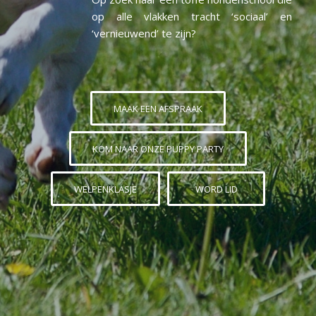
op alle vlakken tracht ‘sociaal’ en
‘vernieuwend’ te zijn?
MAAK EEN AFSPRAAK
KOM NAAR ONZE PUPPY PARTY
WELPENKLASJE
WORD LID