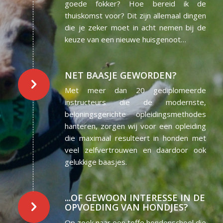
goede fokker? Hoe bereid ik de
thuiskomst voor? Dit zijn allemaal dingen
die je zeker moet in acht nemen bij de
keuze van een nieuwe huisgenoot…
NET BAASJE GEWORDEN?
Met meer dan 20 gediplomeerde
instructeurs die de modernste,
beloningsgerichte opleidingsmethodes
hanteren, zorgen wij voor een opleiding
die maximaal resulteert in honden met
veel zelfvertrouwen en daardoor ook
gelukkige baasjes.
...OF GEWOON INTERESSE IN DE
OPVOEDING VAN HONDJES?
Op zoek naar een toffe hondenschool die