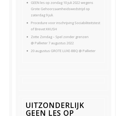
GEEN les op zondag 10 juli 2022 wegens
Grote Gehoorzaamheidswedstrijd op
zaterdag 9 juli.
Procedure voor inschrijving Sociabiliteitstest
of Brevet KKUSH
Zotte Zondag – Spel zonder grenzen
@ Pallieter 7 augustus 2022
20 augustus GROTE LUXE-BBQ @ Pallieter
UITZONDERLIJK
GEEN LES OP