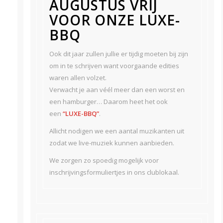
AUGUSTUS VRIJ
VOOR ONZE LUXE-
BBQ
Ook dit jaar zullen jullie er tijdig moeten bij zijn
om in te schrijven want voorgaande edities
waren allen volzet.
Verwacht je aan véél meer dan een worst en
een hamburger… Daarom heet het ook
een
“LUXE-BBQ”
.
Allicht nodigen we een aantal muzikanten uit
zodat we live-muziek kunnen aanbieden.
We zorgen zo spoedig mogelijk voor
inschrijvingsformuliertjes in ons clublokaal.