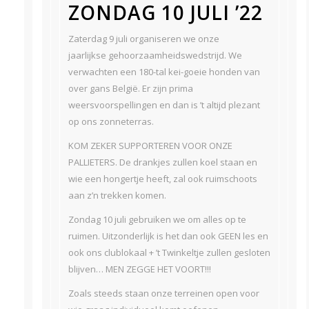
ZONDAG 10 JULI ’22
Zaterdag 9 juli organiseren we onze
jaarlijkse gehoorzaamheidswedstrijd. We
verwachten een 180-tal kei-goeie honden van
over gans België. Er zijn prima
weersvoorspellingen en dan is ’t altijd plezant
op ons zonneterras.
KOM ZEKER SUPPORTEREN VOOR ONZE
PALLIETERS. De drankjes zullen koel staan en
wie een hongertje heeft, zal ook ruimschoots
aan z’n trekken komen.
Zondag 10 juli gebruiken we om alles op te
ruimen. Uitzonderlijk is het dan ook GEEN les en
ook ons clublokaal + ’t Twinkeltje zullen gesloten
blijven… MEN ZEGGE HET VOORT!!!
Zoals steeds staan onze terreinen open voor