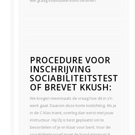
wie graag individueel komt oefenen.
PROCEDURE VOOR
INSCHRIJVING
SOCIABILITEITSTEST
OF BREVET KKUSH:
We kregen meermaals de vraag hoe dit in z’n
werk gaat. Daarom deze korte toelichting. Als je
in de C-klas traint, overleg dan eerst met jouw
instructeur. Hij/Zij is best geplaatst om te
beoordelen of je er klaar voor bent. Voor de
sociabiliteitsproef moet de hond minimum 9