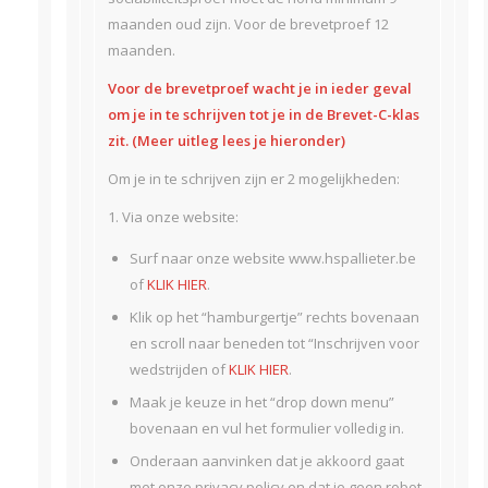
maanden oud zijn. Voor de brevetproef 12
maanden.
Voor de brevetproef wacht je in ieder geval
om je in te schrijven tot je in de Brevet-C-klas
zit. (Meer uitleg lees je hieronder)
Om je in te schrijven zijn er 2 mogelijkheden:
1. Via onze website:
Surf naar onze website www.hspallieter.be
of
KLIK HIER
.
Klik op het “hamburgertje” rechts bovenaan
en scroll naar beneden tot “Inschrijven voor
wedstrijden of
KLIK HIE
R
.
Maak je keuze in het “drop down menu”
bovenaan en vul het formulier volledig in.
Onderaan aanvinken dat je akkoord gaat
met onze privacy policy en dat je geen robot