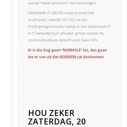
aantal “water-proeven” aan toevoegen.
DEELNAME IS GRATIS maar je moet wel
inschrijven, uiterlijk 24-7-22 via een
inschrijvingsformulier dat je in ons clublokaal of
in ’t Twinkeltje kan afhalen. Je kan steeds bij
onze instructeurs terecht voor meer info.
Er is die dag geen “NORMALE” les, dus gaan
we er van uit dat IEDEREEN zal deelnemen
.
HOU ZEKER
ZATERDAG, 20