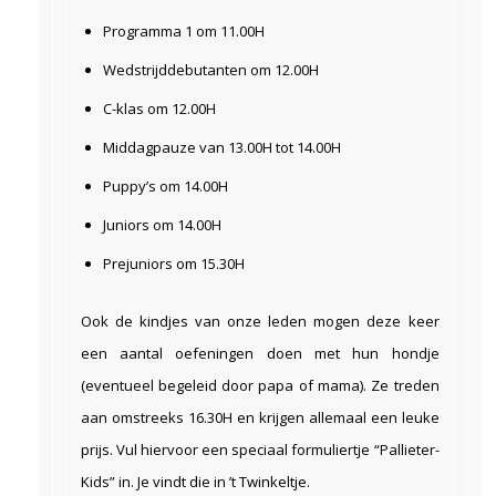
Programma 1 om 11.00H
Wedstrijddebutanten om 12.00H
C-klas om 12.00H
Middagpauze van 13.00H tot 14.00H
Puppy’s om 14.00H
Juniors om 14.00H
Prejuniors om 15.30H
Ook de kindjes van onze leden mogen deze keer
een aantal oefeningen doen met hun hondje
(eventueel begeleid door papa of mama). Ze treden
aan omstreeks 16.30H en krijgen allemaal een leuke
prijs. Vul hiervoor een speciaal formuliertje “Pallieter-
Kids” in. Je vindt die in ’t Twinkeltje.