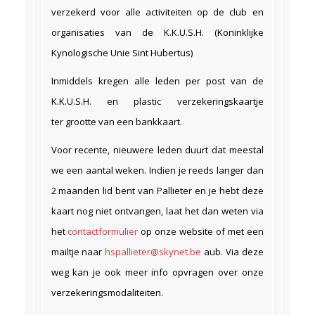
verzekerd voor alle activiteiten op de club en
organisaties van de K.K.U.S.H. (Koninklijke
Kynologische Unie Sint Hubertus)
Inmiddels kregen alle leden per post van de
K.K.U.S.H. en plastic verzekeringskaartje
ter grootte van een bankkaart.
Voor recente, nieuwere leden duurt dat meestal
we een aantal weken. Indien je reeds langer dan
2 maanden lid bent van Pallieter en je hebt deze
kaart nog niet ontvangen, laat het dan weten via
het
contactformulier
op onze website of met een
mailtje naar
hspallieter@skynet.be
aub. Via deze
weg kan je ook meer info opvragen over onze
verzekeringsmodaliteiten.