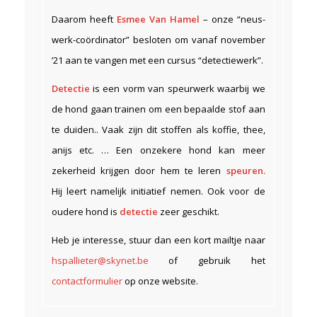
Daarom heeft
Esmee Van Hamel
– onze “neus-
werk-coördinator” besloten om vanaf november
’21 aan te vangen met een cursus “detectiewerk”.
Detectie
is een vorm van speurwerk waarbij we
de hond gaan trainen om een bepaalde stof aan
te duiden.. Vaak zijn dit stoffen als koffie, thee,
anijs etc. … Een onzekere hond kan meer
zekerheid krijgen door hem te leren
speuren.
Hij leert namelijk initiatief nemen. Ook voor de
oudere hond is
detectie
zeer geschikt.
Heb je interesse, stuur dan een kort mailtje naar
hspallieter@skynet.be
of gebruik het
contactformulier
op onze website.