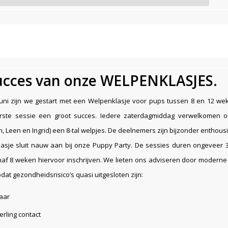
ucces van onze WELPENKLASJES.
juni zijn we gestart met een Welpenklasje voor pups tussen 8 en 12 we
rste sessie een groot succes. Iedere zaterdagmiddag verwelkomen on
m, Leen en Ingrid) een 8-tal welpjes. De deelnemers zijn bijzonder enthousi
asje sluit nauw aan bij onze Puppy Party. De sessies duren ongeveer 3
af 8 weken hiervoor inschrijven. We lieten ons adviseren door moderne
odat gezondheidsrisico’s quasi uitgesloten zijn:
kaar
rling contact