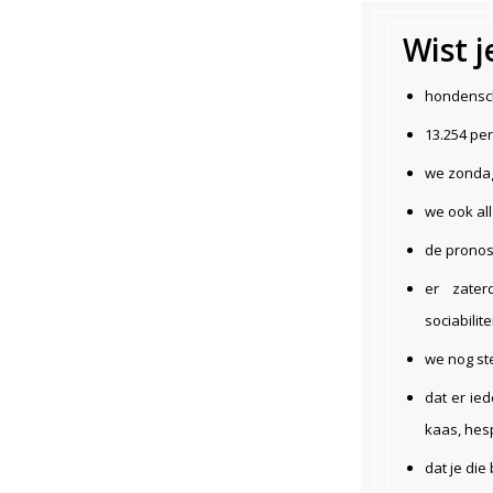
Wist 
hondensch
13.254 pe
we zondag
we ook al
de pronos
er zate
sociabilit
we nog st
dat er ied
kaas, hes
dat je die