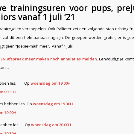
e trainingsuren voor pups, prej
iors vanaf 1 juli ‘21
maatregelen versoepelen. Ook Pallieter zet een volgende stap richting “n
n zal dit een hele aanpassing zijn. De groepen worden groter, er is ge
jgt geen “Joepie-mail” meer. Vanaf 1 juli:
EEN afspraak meer maken noch annulaties melden
. Eenvoudig: Je komt 
 kan…
hebben les: Op
woensdag om 19.00H
m 09.30H
ors hebben les Op
woensdag om 19.30H
m 10.00H
s hebben les: Op
woensdag om 20.00H
m 10.30H