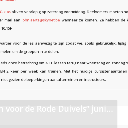
C-klas
blijven voorlopig op zaterdag voormiddag. Deelnemers moeten no
er mail aan
john.aerts@skynet.be
wanneer ze komen. Ze hebben de 
n 10.15H
artier vóór de les aanwezig te zijn zodat we, zoals gebruikelijk, tijdi
amelen om de groepen in te delen.
teeds onze betrachting om ALLE lessen terug naar woensdag en zondag t
EN 2 keer per week kan trainen. Met het huidige cursistenaantallen
 niet gezien de beperkingen aantal terreinen en instructeurs.
 voor de Rode Duivels” juni...