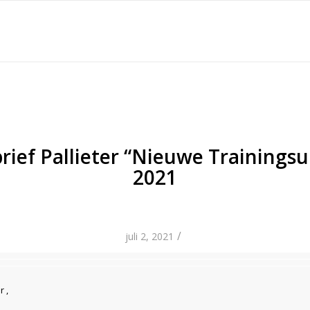
ief Pallieter “Nieuwe Trainingsu
2021
/
juli 2, 2021
r ,