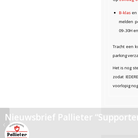
B-klas
en
melden p
09-.30H e
Tracht een kw
parking verz
Het is nog s
zodat IEDERE
voorlopig nog
Nieuwsbrief Pallieter “Supporten