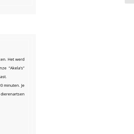
ken. Het werd
ze “Akela’s”
ast.
0 minuten. Je
 dierenartsen