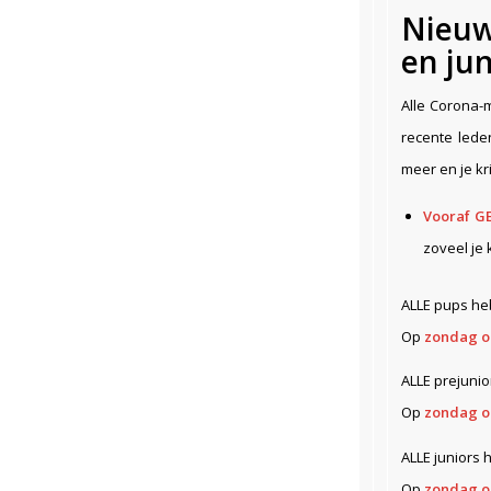
Nieuw
en jun
Alle Corona-
recente lede
meer en je kri
Vooraf G
zoveel je
ALLE pups 
Op
zondag o
ALLE prejuni
Op
zondag o
ALLE junior
Op
zondag o