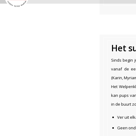
Het s
Sinds begin 
vanaf de ee
(Karin, Myria
Het Welpenkl
kan pups van
in de buurt z
Ver uit el
Geen onde