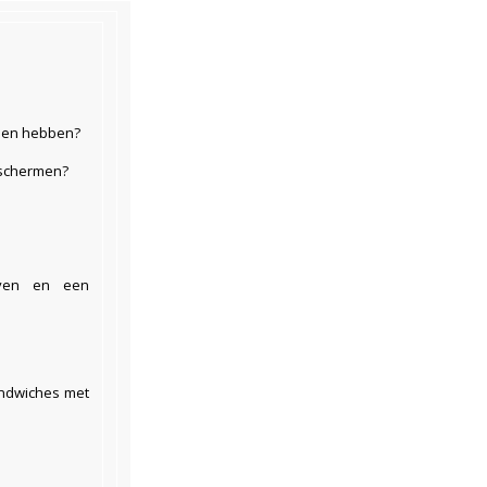
zien hebben?
 schermen?
even en een
sandwiches met