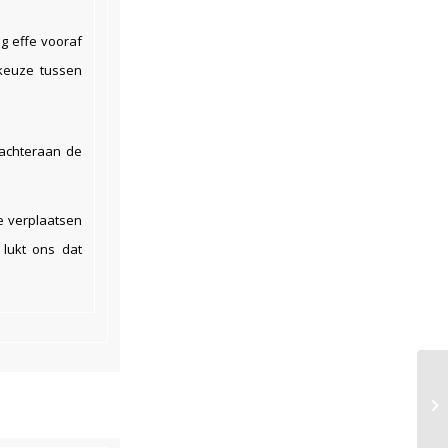
g effe vooraf
keuze tussen
g achteraan de
e verplaatsen
 lukt ons dat