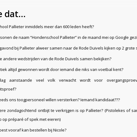
je dat…
ool Pallieter inmiddels meer dan 600 leden heeft?
rsonen de naam “Hondenschool Pallieter” in de maand mei op Google ge
avond bij Pallieter alweer samen naar de Rode Duivels kijken op 2 grote
le andere wedstrijden van de Rode Duivels samen bekijken?
tiek altijd gewonnen wordt door iemand die niks van voetbal kent?
rdag aanstaande veel volk verwacht wordt voor overgangspro
eitsproef?
eeds ons toogpersoneel willen versterken? Iemand kandidaat???
ere zondagochtend ontbijt te verkrijgen is op Pallieter? (Pistolekes of 
p op préparé of spek met eieren)
 best vooraf kan bestellen bij Nicole?