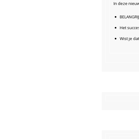
In deze nieu
BELANGRIJK
Het succe
Wist je da