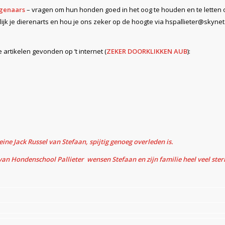
igenaars
– vragen om hun honden goed in het oog te houden en te letten 
lijk je dierenarts en hou je ons zeker op de hoogte via hspallieter@skynet.
 artikelen gevonden op ’t internet (
ZEKER DOORKLIKKEN AUB
):
ne Jack Russel van Stefaan, spijtig genoeg overleden is.
n Hondenschool Pallieter wensen Stefaan en zijn familie heel veel sterk