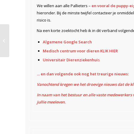
We willen aan alle Pallieters –
en vooral de puppy-e
hieronder. Bij de minste twijfel contacteer je onmiddel
risico is.
Korte
Na een korte zoektocht heb ik in dit verband volgende
berichten
Algemene Google Search
Hondenschool
Medisch centrum voor dieren KLIK HIER
Pallieter
Universitair Dierenziekenhui
s
oktober ’23
… en dan volgende ook nog het treurige nieuws:
Vanochtend kregen we het droevige nieuws dat de klei
In naam van het bestuur en alle vaste medewerkers va
jullie meeleven.