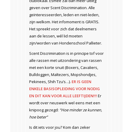
clublokaal. Esmee zal dan meer uitleg
geven over Scent Discrimination. Alle
geïnteresseerden, leden en niet-leden,
zijn welkom. Het infomoment is GRATIS.
Het spreekt voor zich dat deelnemers
aan de lessen, wél lid moeten
zijn/worden van Hondenschool Pallieter.
Scent Discrimination is in principe tof voor
alle rassen met uitzondering van rassen
met een korte snuit (Boxers, Cavaliers,
Bulldoggen, Maltezers, Mopshondjes,
Pekinees, Shih Tzu’s…).
ER IS GEEN
ENKELE BASISOPLEIDING VOOR NODIG
EN DIT KAN VOOR ALLE LEEFTIJDEN!!!
Er
wordt over neuswerk wel eens met een
knipoog gezegd:
“Hoe minder ze kunnen,
hoe beter”
Is dit iets voor jou? Kom dan zeker