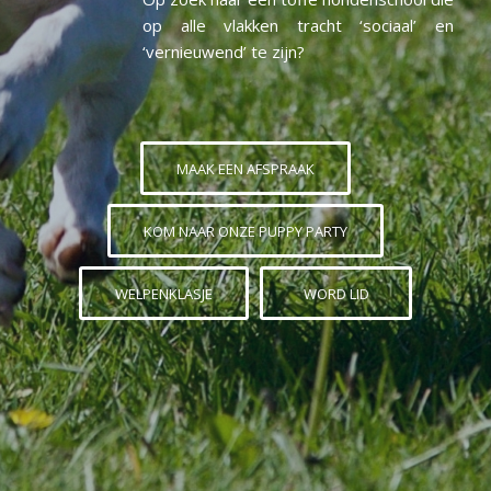
op alle vlakken tracht ‘sociaal’ en
‘vernieuwend’ te zijn?
MAAK EEN AFSPRAAK
KOM NAAR ONZE PUPPY PARTY
WELPENKLASJE
WORD LID