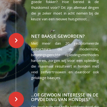
goede fokker? Hoe bereid ik de
thuiskomst voor? Dit zijn allemaal dingen
die je zeker moet in acht nemen bij de
keuze van een nieuwe huisgenoot…
NET BAASJE GEWORDEN?
Met meer dan 20 gediplomeerde
instructeurs die de modernste,
beloningsgerichte opleidingsmethodes
hanteren, zorgen wij voor een opleiding
die maximaal resulteert in honden met
veel zelfvertrouwen en daardoor ook
gelukkige baasjes.
...OF GEWOON INTERESSE IN DE
OPVOEDING VAN HONDJES?
Op zoek naar een toffe hondenschool die