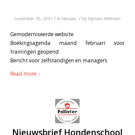
/
/
november 30, 2021
in
Nieuws
by
Myriam Wilmsen
Gemoderniseerde website
Boekingsagenda maand februari voor
trainingen geopend
Bericht voor zelfstandigen en managers
Read more
Nieuwsbrief Hondenschool