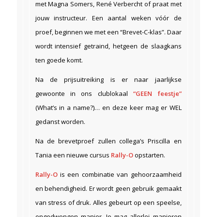
met Magna Somers, René Verbercht of praat met
jouw instructeur. Een aantal weken vóór de
proef, beginnen we met een “Brevet-C-klas”. Daar
wordt intensief getraind, hetgeen de slaagkans
ten goede komt.
Na de prijsuitreiking is er naar jaarlijkse
gewoonte in ons clublokaal
“GEEN feestje”
(What’s in a name?)… en deze keer mag er WEL
gedanst worden.
Na de brevetproef zullen collega’s Priscilla en
Tania een nieuwe cursus
Rally-O
opstarten.
Rally-O
is een combinatie van gehoorzaamheid
en behendigheid. Er wordt geen gebruik gemaakt
van stress of druk. Alles gebeurt op een speelse,
ongedwongen manier. Je mag allerlei manieren