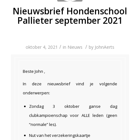
Nieuwsbrief Hondenschool
Pallieter september 2021
/
/
oktober 4, 2021
in
Nieuws
by
JohnAerts
Beste John ,
In deze nieuwsbrief vind je volgende
onderwerpen:
Zondag 3 oktober ganse dag
clubkampioenschap voor ALLE leden (geen
“normale” les).
Nut van het verzekeringskaartje