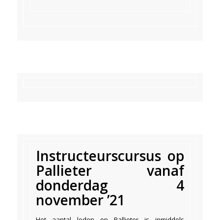
Instructeurscursus op
Pallieter vanaf
donderdag 4
november ’21
Het aantal leden op Pallieter is inmiddels